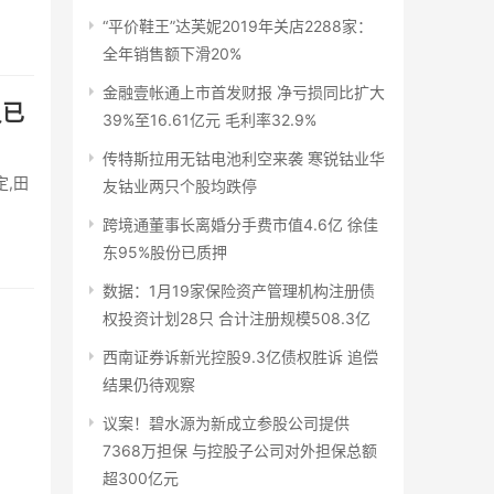
“平价鞋王”达芙妮2019年关店2288家：
全年销售额下滑20%
金融壹帐通上市首发财报 净亏损同比扩大
员已
39%至16.61亿元 毛利率32.9%
传特斯拉用无钴电池利空来袭 寒锐钴业华
,田
友钴业两只个股均跌停
跨境通董事长离婚分手费市值4.6亿 徐佳
东95%股份已质押
数据：1月19家保险资产管理机构注册债
权投资计划28只 合计注册规模508.3亿
西南证券诉新光控股9.3亿债权胜诉 追偿
结果仍待观察
议案！碧水源为新成立参股公司提供
7368万担保 与控股子公司对外担保总额
超300亿元