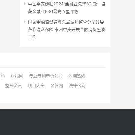
中国平安蝉联2024“金融业先锋30”第一名
获金融业ESG最高五星评级
国家金融监督管理总局泰州监管分局领导
莅临瑞众保险 泰州中支开展金融消保座谈
工作
百科
财报网
专业专利申请公司
深圳热线
整形资讯
项目大全
名律网
法律咨询