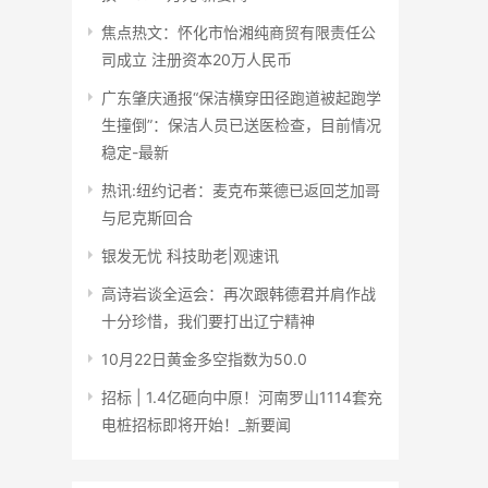
焦点热文：怀化市怡湘纯商贸有限责任公
司成立 注册资本20万人民币
广东肇庆通报“保洁横穿田径跑道被起跑学
生撞倒”：保洁人员已送医检查，目前情况
稳定-最新
热讯:纽约记者：麦克布莱德已返回芝加哥
与尼克斯回合
银发无忧 科技助老|观速讯
高诗岩谈全运会：再次跟韩德君并肩作战
十分珍惜，我们要打出辽宁精神
10月22日黄金多空指数为50.0
招标 | 1.4亿砸向中原！河南罗山1114套充
电桩招标即将开始！_新要闻