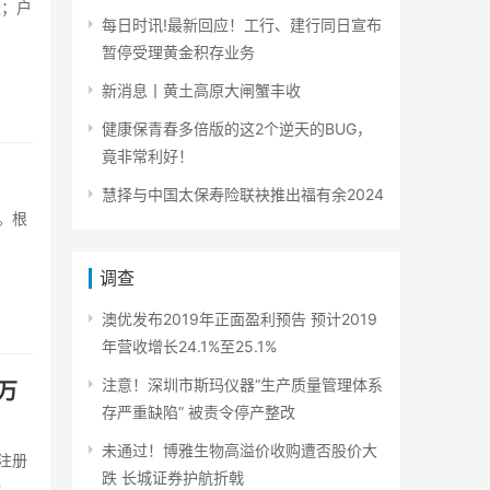
股；户
每日时讯!最新回应！工行、建行同日宣布
暂停受理黄金积存业务
新消息丨黄土高原大闸蟹丰收
健康保青春多倍版的这2个逆天的BUG，
竟非常利好！
慧择与中国太保寿险联袂推出福有余2024
%。根
调查
澳优发布2019年正面盈利预告 预计2019
年营收增长24.1%至25.1%
注意！深圳市斯玛仪器“生产质量管理体系
万
存严重缺陷” 被责令停产整改
未通过！博雅生物高溢价收购遭否股价大
注册
跌 长城证券护航折戟
料