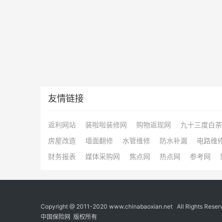
友情链接
返利网站
装啦啦装修网
购物返现网
九十三度白茶
房屋改造
墙面翻修
水管维修
防水补漏
电路维
财务报表
媒体采购网
焦点网
热点网
参考网
Copyright @ 2011-2020 www.chinabaoxian.net All Rights Reser
中国
保险网
版权所有