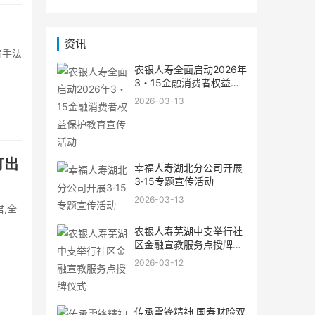
资讯
骗手法
农银人寿全面启动2026年
3・15金融消费者权益保
护教育宣传活动
2026-03-13
打出
幸福人寿湖北分公司开展
3·15专题宣传活动
2026-03-13
,全
农银人寿芜湖中支举行社
区金融宣教服务点授牌仪
式
2026-03-12
传承雷锋精神 国寿财险双