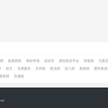
网
励普网校
商标申请
启哈号
速挖投诉平台
财报网
万能
修
软文
法律服务
法务网
税法网
佳人网
美丽网
整形新闻
聚焦网
百通网
ved