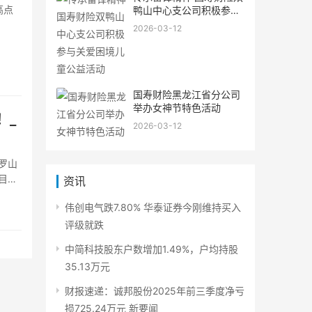
高点
鸭山中心支公司积极参与
关爱困境儿童公益活动
2026-03-12
国寿财险黑龙江省分公司
举办女神节特色活动
！_
2026-03-12
南罗山
目计
资讯
伟创电气跌7.80% 华泰证券今刚维持买入
评级就跌
中简科技股东户数增加1.49%，户均持股
35.13万元
财报速递：诚邦股份2025年前三季度净亏
损725.24万元 新要闻