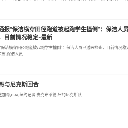
通报“保洁横穿田径跑道被起跑学生撞倒”：保洁人
，目前情况稳定-最新
“保洁横穿田径跑道被起跑学生撞倒”：保洁人员已送医检查，目前情况稳定
东省,保洁人员
哥与尼克斯回合
哥,nba,纽约记者,麦克布莱德,纽约尼克斯队