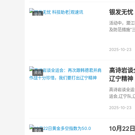
银发无忧
资讯
活动中，潜江
及防范措施”
2025-10-23
高诗岩谈
资讯
辽宁精神
高诗岩谈全运
运会,辽宁队,
2025-10-23
10月22
资讯